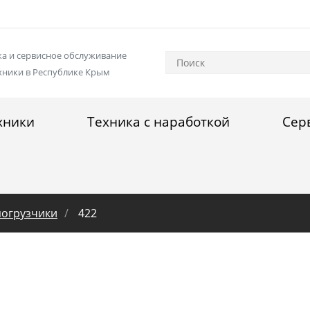
а и сервисное обслуживание
хники в Республике Крым
хники
Техника с наработкой
Сер
огрузчики
422