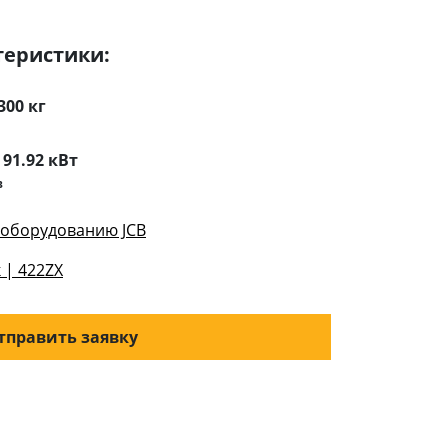
теристики:
300 кг
:
91.92 кВт
³
оборудованию JCB
 | 422ZX
тправить заявку