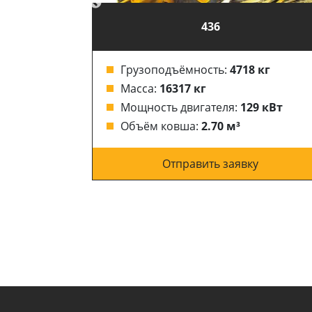
436
 кг
Грузоподъёмность:
4718 кг
Масса:
16317 кг
8.13 кВт
Мощность двигателя:
129 кВт
Объём ковша:
2.70 м³
у
Отправить заявку