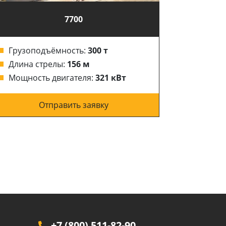
7700
Грузоподъёмность:
300 т
Грузоп
Длина стрелы:
156 м
Длина 
Мощность двигателя:
321 кВт
Мощнос
Отправить заявку
+7 (800) 511-82-90