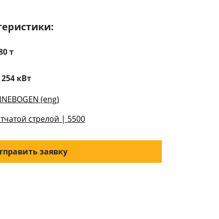
теристики:
80 т
:
254 кВт
NNEBOGEN (eng)
тчатой стрелой | 5500
тправить заявку