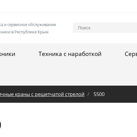
а и сервисное обслуживание
хники в Республике Крым
хники
Техника с наработкой
Сер
ичные краны с решетчатой стрелой
5500
0