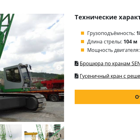
Технические харак
Грузоподъёмность:
1
Длина стрелы:
104 м
Мощность двигателя
Брошюра по кранам SE
Гусеничный кран с реше
О