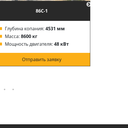
86C-1
Глубина копания:
4531 мм
Глубин
Масса:
8600 кг
Масса:
Мощность двигателя:
48 кВт
Мощнос
Отправить заявку