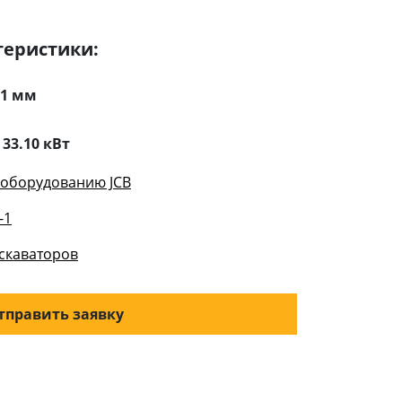
теристики:
11 мм
:
33.10 кВт
оборудованию JCB
-1
скаваторов
тправить заявку