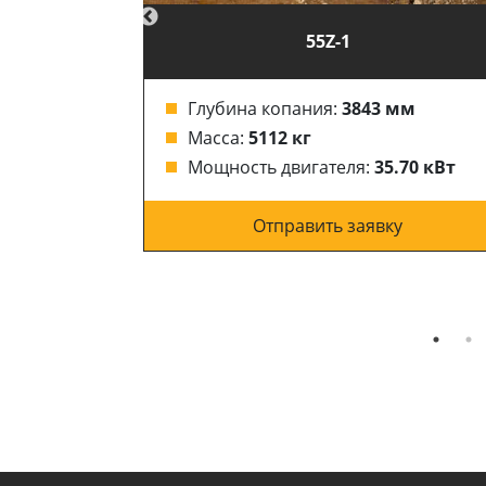
кий
55Z-1
зарядке:
4
Глубина копания:
3843 мм
Масса:
5112 кг
мм
Мощность двигателя:
35.70 кВт
кВт
Отправить заявку
у