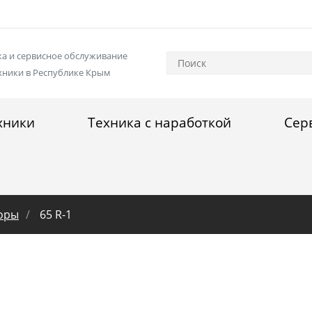
а и сервисное обслуживание
хники в Республике Крым
хники
Техника с наработкой
Сер
оры
65 R-1